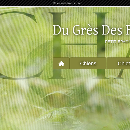
Chiens-de-france.com
Du Grès Des 
PETIT EPAG
Chiens
Chio