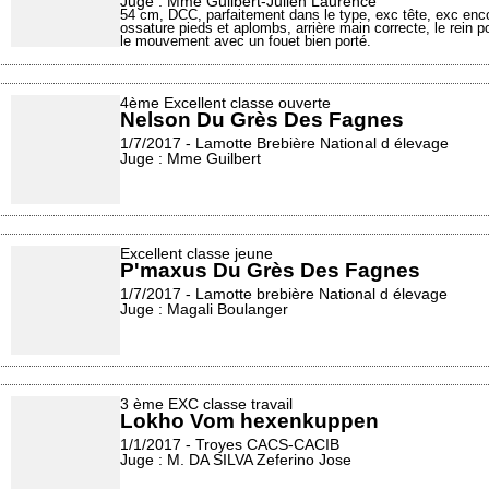
Juge : Mme Guilbert-Julien Laurence
54 cm, DCC, parfaitement dans le type, exc tête, exc encolure, exc dessus et poitrine, exc
ossature pieds et aplombs, arrière main correcte, le rein p
le mouvement avec un fouet bien porté.
4ème Excellent classe ouverte
Nelson Du Grès Des Fagnes
1/7/2017 - Lamotte Brebière National d élevage
Juge : Mme Guilbert
Excellent classe jeune
P'maxus Du Grès Des Fagnes
1/7/2017 - Lamotte brebière National d élevage
Juge : Magali Boulanger
3 ème EXC classe travail
Lokho Vom hexenkuppen
1/1/2017 - Troyes CACS-CACIB
Juge : M. DA SILVA Zeferino Jose