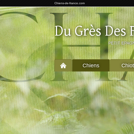
Chiens-de-france.com
Du Grès Des 
PETIT EPAG
Chiens
Chio