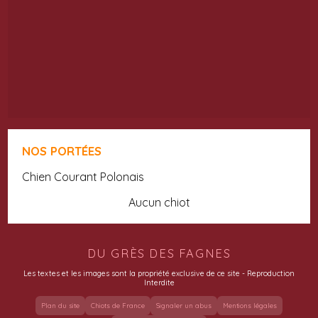
NOS PORTÉES
Chien Courant Polonais
Aucun chiot
DU GRÈS DES FAGNES
Les textes et les images sont la propriété exclusive de ce site - Reproduction
Interdite
Plan du site
Chiots de France
Signaler un abus
Mentions légales