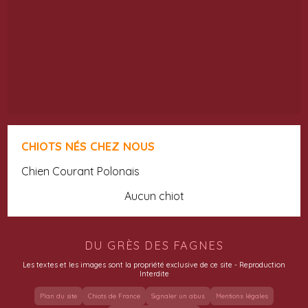
CHIOTS NÉS CHEZ NOUS
Chien Courant Polonais
Aucun chiot
DU GRÈS DES FAGNES
Les textes et les images sont la propriété exclusive de ce site - Reproduction
Interdite
Plan du site
Chiots de France
Signaler un abus
Mentions légales