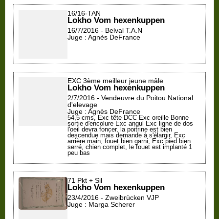
16/16-TAN
Lokho Vom hexenkuppen
16/7/2016 - Belval T.A.N
Juge : Agnès DeFrance
EXC 3ème meilleur jeune mâle
Lokho Vom hexenkuppen
2/7/2016 - Vendeuvre du Poitou National
d'elevage
Juge : Agnès DeFrance
54,5 cms, Exc tête DCC Exc oreille Bonne
sortie d'encolure Exc angul Exc ligne de dos
l'oeil devra foncer, la poitrine est bien
descendue mais demande à s'élargir, Exc
arrière main, fouet bien garni, Exc pied bien
serré, chien complet, le fouet est implanté 1
peu bas
71 Pkt + Sil
Lokho Vom hexenkuppen
23/4/2016 - Zweibrücken VJP
Juge : Marga Scherer